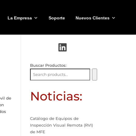
La Empresa
Soporte
Nuevos Clientes
LinkedIn
Buscar Productos:
Noticias:
vil de
on
dos
Catálogo de Equipos de
Inspección Visual Remota (RVI)
de MFE