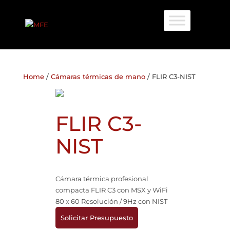
Home
/
Cámaras térmicas de mano
/ FLIR C3-NIST
FLIR C3-
NIST
Cámara térmica profesional
compacta FLIR C3 con MSX y WiFi
80 x 60 Resolución / 9Hz con NIST
Solicitar Presupuesto