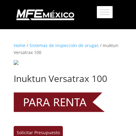
Home
/
Sistemas de inspección de orugas
/ Inuktun
Versatrax 100
Inuktun Versatrax 100
Solicitar Presupuesto