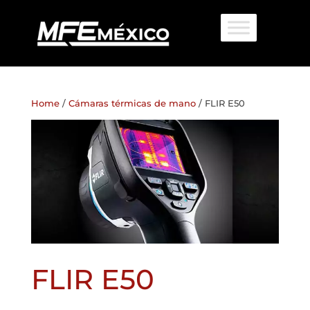
Home
/
Cámaras térmicas de mano
/ FLIR E50
FLIR E50