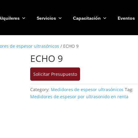
Alquileres
Servicios
Capacitación
Eventos
res de espesor ultrasónicos
/ ECHO 9
ECHO 9
Solicitar Presupuesto
Category:
Medidores de espesor ultrasónicos
Tag:
Medidores de espesor por ultrasonido en renta