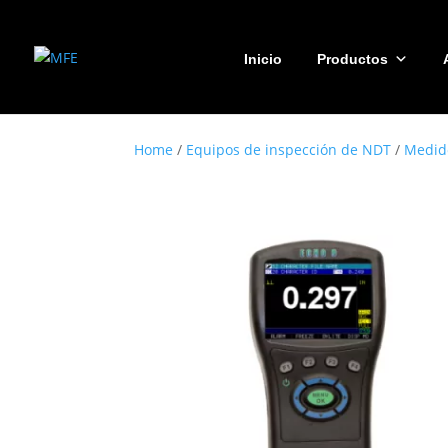
Inicio
Productos
Home
/
Equipos de inspección de NDT
/
Medido