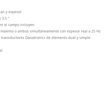
can y espesor
e 3.5 “
 en el campo incluyen
o, máximo o ambos simultáneamente con espesor real a 25 Hz
 transductores Danatronics de elemento dual y simple
el