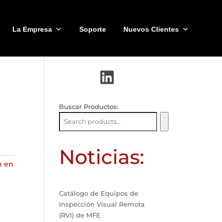
La Empresa
Soporte
Nuevos Clientes
LinkedIn
Buscar Productos:
Noticias:
n en
Catálogo de Equipos de
Inspección Visual Remota
(RVI) de MFE