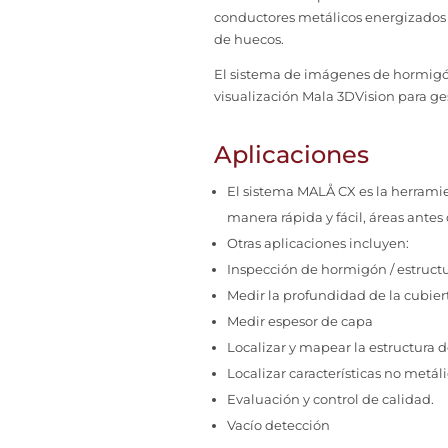
conductores metálicos energizados a
de huecos.
El sistema de imágenes de hormigón
visualización Mala 3DVision para ges
Aplicaciones
El sistema MALÅ CX es la herrami
manera rápida y fácil, áreas antes 
Otras aplicaciones incluyen:
Inspección de hormigón / estruct
Medir la profundidad de la cubier
Medir espesor de capa
Localizar y mapear la estructura d
Localizar
características no metáli
Evaluación y control de calidad.
Vacío
detección