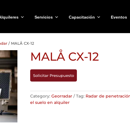
Alquileres
Servicios
Capacitación
Eventos
adar
/ MALÅ CX-12
MALÅ CX-12
Solicitar Presupuesto
Category:
Georradar
Tag:
Radar de penetració
el suelo en alquiler