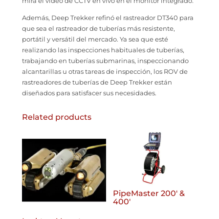
mira el video de CCTV en vivo en el monitor integrado.
Además, Deep Trekker refinó el rastreador DT340 para
que sea el rastreador de tuberías más resistente,
portátil y versátil del mercado. Ya sea que esté
realizando las inspecciones habituales de tuberías,
trabajando en tuberías submarinas, inspeccionando
alcantarillas u otras tareas de inspección, los ROV de
rastreadores de tuberías de Deep Trekker están
diseñados para satisfacer sus necesidades.
Related products
PipeMaster 200′ &
400′