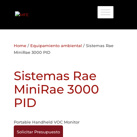
Home
/
Equipamiento ambiental
/ Sistemas Rae
MiniRae 3000 PID
Sistemas Rae
MiniRae 3000
PID
Portable Handheld VOC Monitor
Solicitar Presupuesto