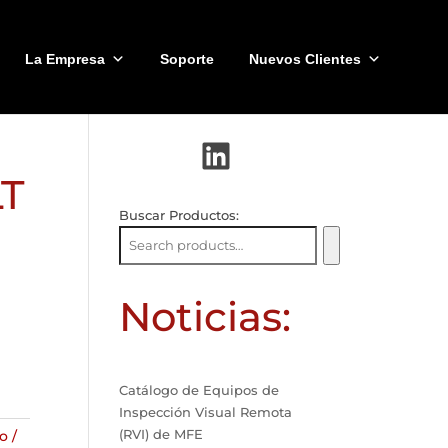
La Empresa
Soporte
Nuevos Clientes
LinkedIn
LT
Buscar Productos:
Noticias:
Catálogo de Equipos de
Inspección Visual Remota
(RVI) de MFE
o /