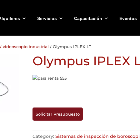
Alquileres
Servicios
Capacitación
Eventos
 videoscopio industrial
/ Olympus IPLEX LT
Olympus IPLEX 
Solicitar Presupuesto
Category:
Sistemas de inspección de boroscopi