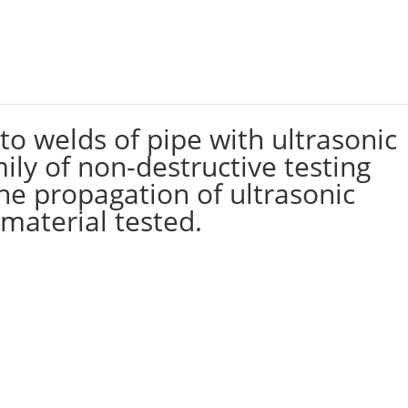
Alquileres
Servicios
Capacitación
Eventos
 to welds of pipe with ultrasonic
mily of non-destructive testing
he propagation of ultrasonic
 material tested.