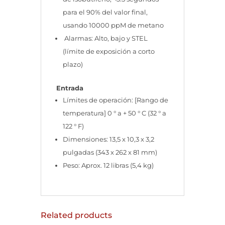
para el 90% del valor final,
usando 10000 ppM de metano
Alarmas:
Alto, bajo y STEL
(límite de exposición a corto
plazo)
Entrada
Límites de operación:
[Rango de
temperatura] 0 ° a + 50 ° C (32 ° a
122 ° F)
Dimensiones:
13,5 x 10,3 x 3,2
pulgadas (343 x 262 x 81 mm)
Peso:
Aprox. 12 libras (5,4 kg)
Related products