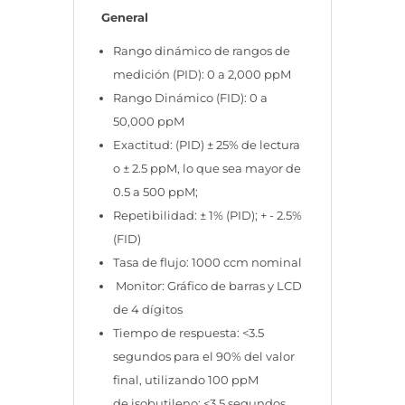
General
Rango dinámico de rangos de
medición (PID):
0 a 2,000 ppM
Rango Dinámico (FID):
0 a
50,000 ppM
Exactitud:
(PID) ± 25% de lectura
o ± 2.5 ppM, lo que sea mayor de
0.5 a
500 ppM;
Repetibilidad:
± 1% (PID); + - 2.5%
(FID)
Tasa de flujo:
1000 ccm nominal
Monitor:
Gráfico de barras y LCD
de 4 dígitos
Tiempo de respuesta:
<3.5
segundos para el 90% del valor
final, utilizando 100 ppM
de
isobutileno; <3.5 segundos