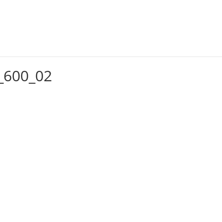
Alquileres
Servicios
Capacitación
Eventos
_600_02