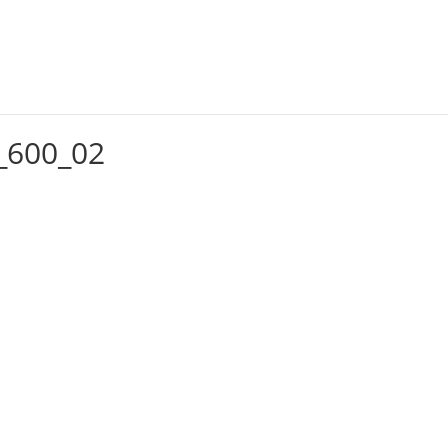
Alquileres
Servicios
Capacitación
Eventos
_600_02