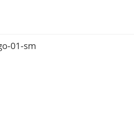
Alquileres
Servicios
Capacitación
Eventos
go-01-sm