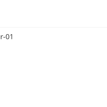
Alquileres
Servicios
Capacitación
Eventos
r-01