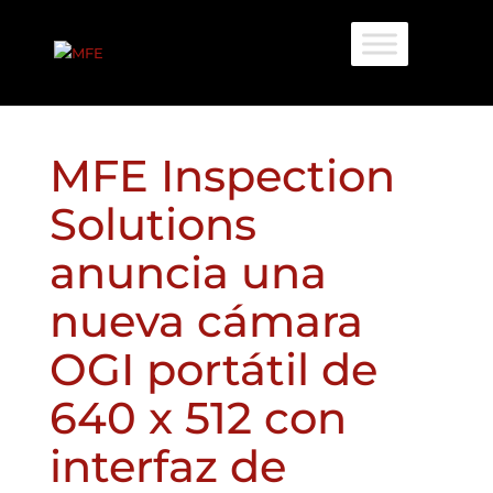
MFE Inspection
Solutions
anuncia una
nueva cámara
OGI portátil de
640 x 512 con
interfaz de