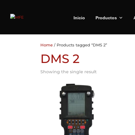
Inicio
Productos
Home
/ Products tagged “DMS 2”
DMS 2
Showing the single result