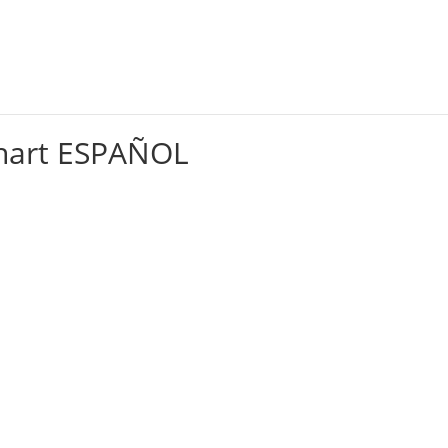
Alquileres
Servicios
Capacitación
Eventos
hart ESPAÑOL