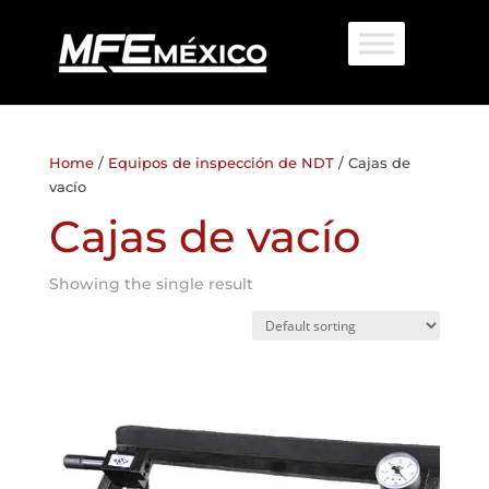
Home
/
Equipos de inspección de NDT
/ Cajas de
vacío
Cajas de vacío
Showing the single result