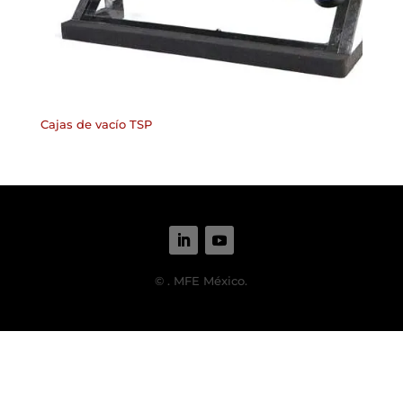
Cajas de vacío TSP
©
. MFE México.