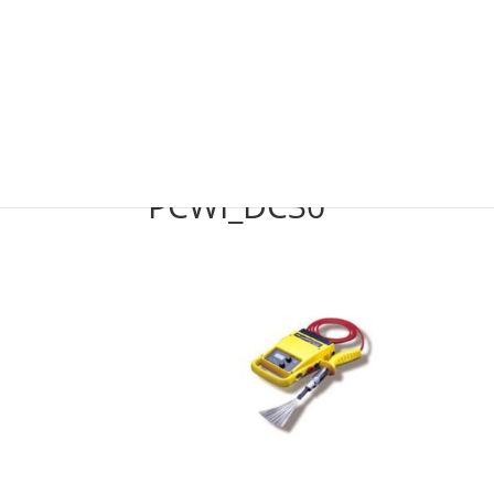
Inicio
Pro
PCWI_DC30