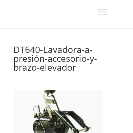
DT640-Lavadora-a-
presión-accesorio-y-
brazo-elevador