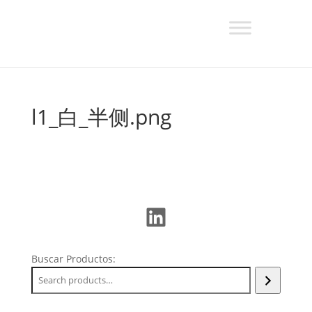
l1_白_半侧.png
LinkedIn
Buscar Productos: