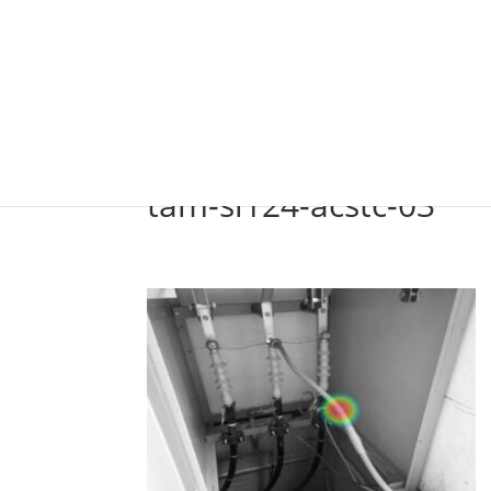
Inicio
Pro
tam-si124-acstc-03