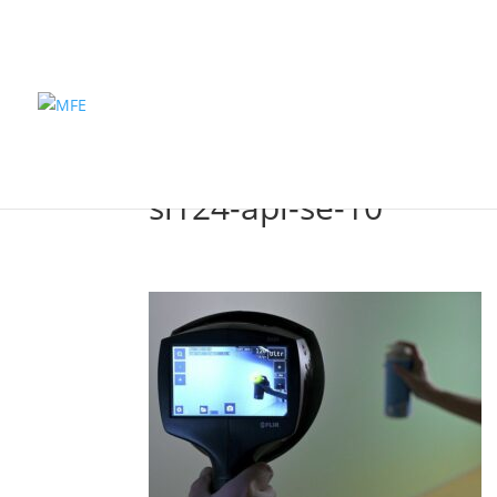
Inicio
Pro
si124-apl-se-10