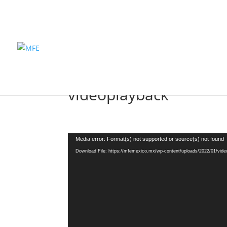
Inicio
Pro
videoplayback
Video
Media error: Format(s) not supported or source(s) not found
Player
Download File: https://mfemexico.mx/wp-content/uploads/2022/01/vid